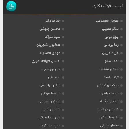
لیست خوانندگان
هوش مصنوعی
رضا صادقی
سالار عقیلی
محسن چاوشی
پویا بیاتی
سینا سرلک
رضا یزدانی
همایون شجریان
فرزاد فرزین
مهدی احمدوند
احمد سلو
احسان خواجه امیری
مهدی مقدم
علی لهراسبی
ترند اینستا
امیر علی
بابک جهانبخش
میثم ابراهیمی
مجید خراطها
علیرضا قربانی
محسن یگانه
فریدون آسرایی
کامران مولایی
افشین آذری
علیرضا روزگار
علی عبدالمالکی
سامان جلیلی
حمید عسکری