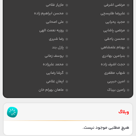
مرتضی اشرفی
مازیار فلاحی
علیرضا طلیسچی
محسن ابراهیم زاده
مجید یحیایی
علی اصحابی
مرتضی پاشایی
روزبه نعمت الهی
محسن یاحقی
رضا شیری
بهنام علمشاهی
پازل بند
بنیامین بهادری
یوسف زمانی
حجت اشرف زاده
محمد علیزاده
شهاب مظفری
گرشا رضایی
امین حبیبی
ایمان غلامی
رامین بیباک
ماهان بهرام خان
وبلاگ
هیچ مطلبی موجود نیست.