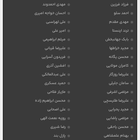
فرزاد فرزین
مهدی احمدوند
احمد سلو
احسان خواجه امیری
مهدی مقدم
علی لهراسبی
ترند اینستا
امیر علی
بابک جهانبخش
میثم ابراهیمی
مجید خراطها
علیرضا قربانی
محسن یگانه
فریدون آسرایی
کامران مولایی
افشین آذری
علیرضا روزگار
علی عبدالمالکی
سامان جلیلی
حمید عسکری
مرتضی اشرفی
مازیار فلاحی
علیرضا طلیسچی
محسن ابراهیم زاده
مجید یحیایی
علی اصحابی
مرتضی پاشایی
روزبه نعمت الهی
محسن یاحقی
رضا شیری
بهنام علمشاهی
پازل بند