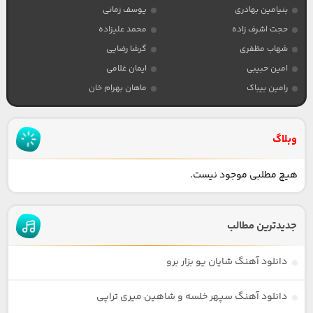
بنیامین بهادری
یوسف زمانی
حجت اشرف زاده
محمد علیزاده
شهاب مظفری
گرشا رضایی
امین حبیبی
ایمان غلامی
رامین بیباک
ماهان بهرام خان
وبلاگ
هیچ مطلبی موجود نیست.
جدیدترین مطالب
دانلود آهنگ شایان یو بزار برو
دانلود آهنگ سپهر خلسه و شاهین میری تراپی