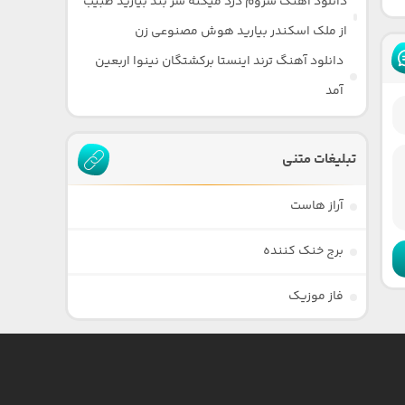
دانلود آهنگ سروم درد میکنه سر بند بیارید طبیب
از ملک اسکندر بیارید هوش مصنوعی زن
دانلود آهنگ ترند اینستا برکشتگان نینوا اربعین
آمد
تبلیغات متنی
آراز هاست
برج خنک کننده
فاز موزیک