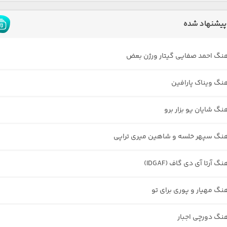
پیشنهاد شده
هنگ احمد صفایی گیتار ورژن بعض
هنگ ویناک پارافین
نگ شایان یو بزار برو
هنگ سپهر خلسه و شاهین میری تراپی
گ آرتا آی دی گاف (IDGAF)
هنگ مهیار و پوری برای تو
هنگ دورچی اجبار