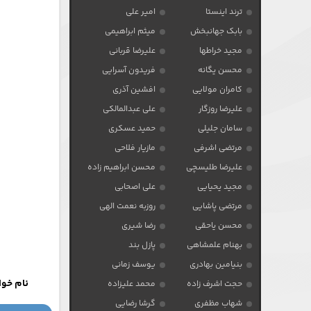
ترند اینستا
امیر علی
بابک جهانبخش
میثم ابراهیمی
مجید خراطها
علیرضا قربانی
محسن یگانه
فریدون آسرایی
کامران مولایی
افشین آذری
علیرضا روزگار
علی عبدالمالکی
سامان جلیلی
حمید عسکری
مرتضی اشرفی
مازیار فلاحی
علیرضا طلیسچی
محسن ابراهیم زاده
مجید یحیایی
علی اصحابی
مرتضی پاشایی
روزبه نعمت الهی
محسن یاحقی
رضا شیری
بهنام علمشاهی
پازل بند
بنیامین بهادری
یوسف زمانی
نام خوا
حجت اشرف زاده
محمد علیزاده
شهاب مظفری
گرشا رضایی