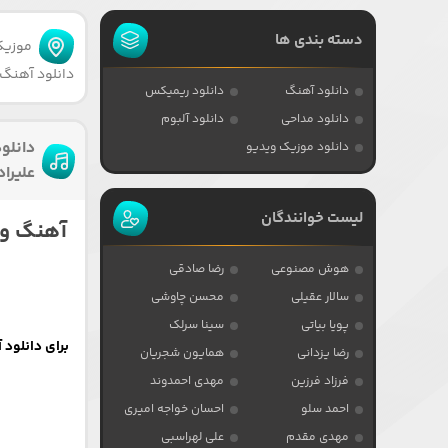
دسته بندی ها
موزیکا
دانلود آهنگ 
دانلود آهنگ
دانلود ریمیکس
دانلود مداحی
دانلود آلبوم
دانلو
دانلود موزیک ویدیو
علیراد
لیست خوانندگان
آهنگ وا
هوش مصنوعی
رضا صادقی
سالار عقیلی
محسن چاوشی
پویا بیاتی
سینا سرلک
برای دانلود آهنگ از 
رضا یزدانی
همایون شجریان
فرزاد فرزین
مهدی احمدوند
احمد سلو
احسان خواجه امیری
مهدی مقدم
علی لهراسبی