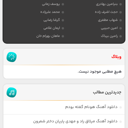
بنیامین بهادری
یوسف زمانی
حجت اشرف زاده
محمد علیزاده
شهاب مظفری
گرشا رضایی
امین حبیبی
ایمان غلامی
رامین بیباک
ماهان بهرام خان
وبلاگ
هیچ مطلبی موجود نیست.
جدیدترین مطالب
دانلود آهنگ هونام گفته بودم
دانلود آهنگ میثاق راد و مهدی یاریان دختر شمرون