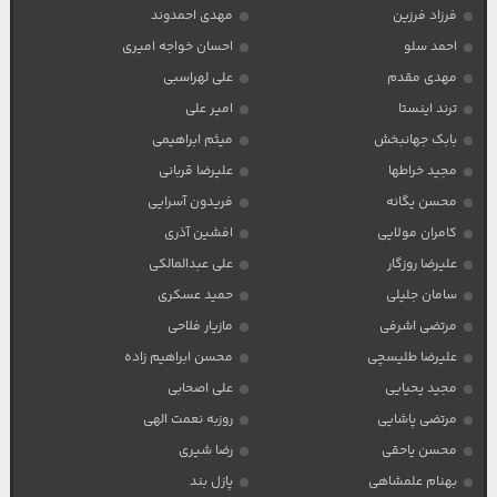
فرزاد فرزین
مهدی احمدوند
احمد سلو
احسان خواجه امیری
مهدی مقدم
علی لهراسبی
ترند اینستا
امیر علی
بابک جهانبخش
میثم ابراهیمی
مجید خراطها
علیرضا قربانی
محسن یگانه
فریدون آسرایی
کامران مولایی
افشین آذری
علیرضا روزگار
علی عبدالمالکی
سامان جلیلی
حمید عسکری
مرتضی اشرفی
مازیار فلاحی
علیرضا طلیسچی
محسن ابراهیم زاده
مجید یحیایی
علی اصحابی
مرتضی پاشایی
روزبه نعمت الهی
محسن یاحقی
رضا شیری
بهنام علمشاهی
پازل بند