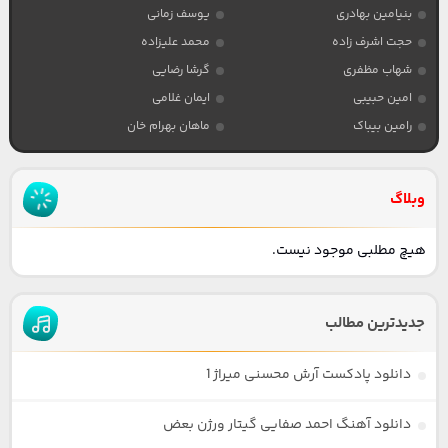
بنیامین بهادری
یوسف زمانی
حجت اشرف زاده
محمد علیزاده
شهاب مظفری
گرشا رضایی
امین حبیبی
ایمان غلامی
رامین بیباک
ماهان بهرام خان
وبلاگ
هیچ مطلبی موجود نیست.
جدیدترین مطالب
دانلود پادکست آرش محسنی میراژ 1
دانلود آهنگ احمد صفایی گیتار ورژن بعض