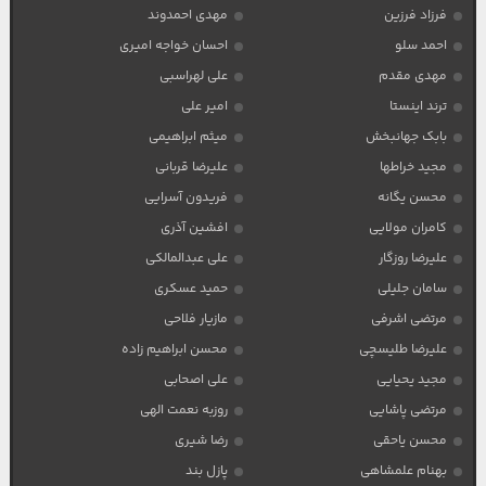
فرزاد فرزین
مهدی احمدوند
احمد سلو
احسان خواجه امیری
مهدی مقدم
علی لهراسبی
ترند اینستا
امیر علی
بابک جهانبخش
میثم ابراهیمی
مجید خراطها
علیرضا قربانی
محسن یگانه
فریدون آسرایی
کامران مولایی
افشین آذری
علیرضا روزگار
علی عبدالمالکی
سامان جلیلی
حمید عسکری
مرتضی اشرفی
مازیار فلاحی
علیرضا طلیسچی
محسن ابراهیم زاده
مجید یحیایی
علی اصحابی
مرتضی پاشایی
روزبه نعمت الهی
محسن یاحقی
رضا شیری
بهنام علمشاهی
پازل بند