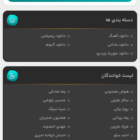
دسته بندی ها
دانلود آهنگ
دانلود ریمیکس
دانلود مداحی
دانلود آلبوم
دانلود موزیک ویدیو
لیست خوانندگان
هوش مصنوعی
رضا صادقی
سالار عقیلی
محسن چاوشی
پویا بیاتی
سینا سرلک
رضا یزدانی
همایون شجریان
فرزاد فرزین
مهدی احمدوند
احمد سلو
احسان خواجه امیری