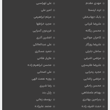
مهدی مقدم
علی لهراسبی
ترند اینستا
امیر علی
بابک جهانبخش
میثم ابراهیمی
علیرضا قربانی
مجید خراطها
محسن یگانه
فریدون آسرایی
کامران مولایی
افشین آذری
علیرضا روزگار
علی عبدالمالکی
سامان جلیلی
حمید عسکری
مرتضی اشرفی
مازیار فلاحی
علیرضا طلیسچی
محسن ابراهیم زاده
مجید یحیایی
علی اصحابی
مرتضی پاشایی
روزبه نعمت الهی
محسن یاحقی
رضا شیری
بهنام علمشاهی
پازل بند
بنیامین بهادری
یوسف زمانی
حجت اشرف زاده
محمد علیزاده