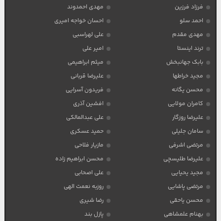
فرزاد فرزین
مهدی احمدوند
احمد سلو
احسان خواجه امیری
مهدی مقدم
علی لهراسبی
ترند اینستا
امیر علی
بابک جهانبخش
میثم ابراهیمی
مجید خراطها
علیرضا قربانی
محسن یگانه
فریدون آسرایی
کامران مولایی
افشین آذری
علیرضا روزگار
علی عبدالمالکی
سامان جلیلی
حمید عسکری
مرتضی اشرفی
مازیار فلاحی
علیرضا طلیسچی
محسن ابراهیم زاده
مجید یحیایی
علی اصحابی
مرتضی پاشایی
روزبه نعمت الهی
محسن یاحقی
رضا شیری
بهنام علمشاهی
پازل بند