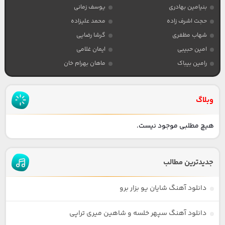
بنیامین بهادری
یوسف زمانی
حجت اشرف زاده
محمد علیزاده
شهاب مظفری
گرشا رضایی
امین حبیبی
ایمان غلامی
رامین بیباک
ماهان بهرام خان
وبلاگ
هیچ مطلبی موجود نیست.
جدیدترین مطالب
دانلود آهنگ شایان یو بزار برو
دانلود آهنگ سپهر خلسه و شاهین میری تراپی