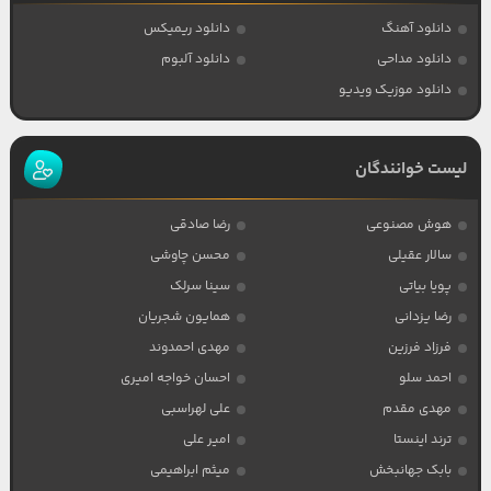
دانلود آهنگ
دانلود ریمیکس
دانلود مداحی
دانلود آلبوم
دانلود موزیک ویدیو
لیست خوانندگان
هوش مصنوعی
رضا صادقی
سالار عقیلی
محسن چاوشی
پویا بیاتی
سینا سرلک
رضا یزدانی
همایون شجریان
فرزاد فرزین
مهدی احمدوند
احمد سلو
احسان خواجه امیری
مهدی مقدم
علی لهراسبی
ترند اینستا
امیر علی
بابک جهانبخش
میثم ابراهیمی