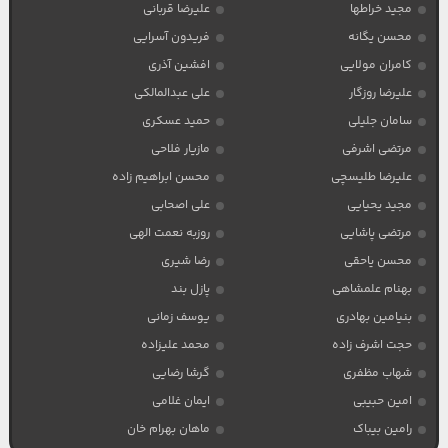
مجید خراطها
علیرضا قربانی
محسن یگانه
فریدون آسرایی
کامران مولایی
افشین آذری
علیرضا روزگار
علی عبدالمالکی
سامان جلیلی
حمید عسکری
مرتضی اشرفی
مازیار فلاحی
علیرضا طلیسچی
محسن ابراهیم زاده
مجید یحیایی
علی اصحابی
مرتضی پاشایی
روزبه نعمت الهی
محسن یاحقی
رضا شیری
بهنام علمشاهی
پازل بند
بنیامین بهادری
یوسف زمانی
حجت اشرف زاده
محمد علیزاده
شهاب مظفری
گرشا رضایی
امین حبیبی
ایمان غلامی
رامین بیباک
ماهان بهرام خان