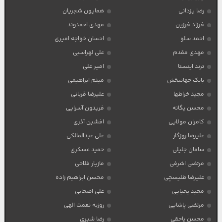
رضا یزدانی
همایون شجریان
فرزاد فرزین
مهدی احمدوند
احمد سلو
احسان خواجه امیری
مهدی مقدم
علی لهراسبی
ترند اینستا
امیر علی
بابک جهانبخش
میثم ابراهیمی
مجید خراطها
علیرضا قربانی
محسن یگانه
فریدون آسرایی
کامران مولایی
افشین آذری
علیرضا روزگار
علی عبدالمالکی
سامان جلیلی
حمید عسکری
مرتضی اشرفی
مازیار فلاحی
علیرضا طلیسچی
محسن ابراهیم زاده
مجید یحیایی
علی اصحابی
مرتضی پاشایی
روزبه نعمت الهی
محسن یاحقی
رضا شیری