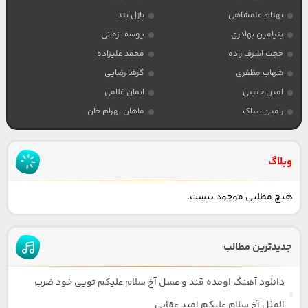
بهنام علمشاهی
پازل بند
بنیامین بهادری
یوسف زمانی
حجت اشرف زاده
محمد علیزاده
شهاب مظفری
گرشا رضایی
امین حبیبی
ایمان غلامی
رامین بیباک
ماهان بهرام خان
وبلاگ
هیچ مطلبی موجود نیست.
جدیدترین مطالب
دانلود آهنگ اومده قند و عسل آخ سلام علیکم تویی خود ضرب
المثل آخ سلام علیکم امید عقابی