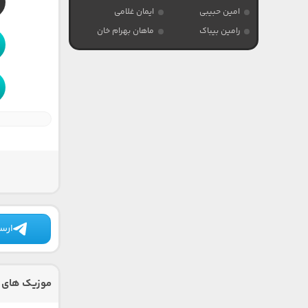
امین حبیبی
ایمان غلامی
رامین بیباک
ماهان بهرام خان
ارسا
موزیک های 