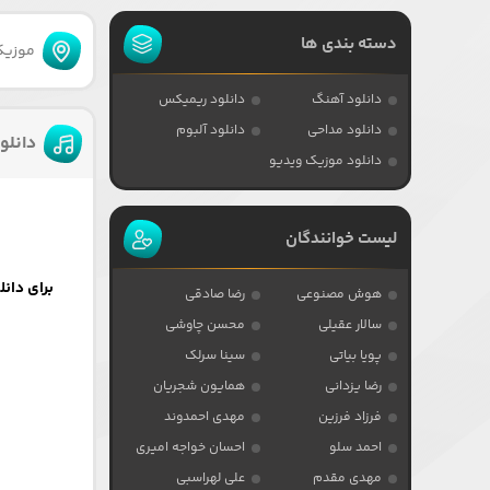
دسته بندی ها
موزیکا
دانلود آهنگ
دانلود ریمیکس
دانلود مداحی
دانلود آلبوم
دانلو
دانلود موزیک ویدیو
لیست خوانندگان
برای دان
هوش مصنوعی
رضا صادقی
سالار عقیلی
محسن چاوشی
پویا بیاتی
سینا سرلک
رضا یزدانی
همایون شجریان
فرزاد فرزین
مهدی احمدوند
احمد سلو
احسان خواجه امیری
مهدی مقدم
علی لهراسبی