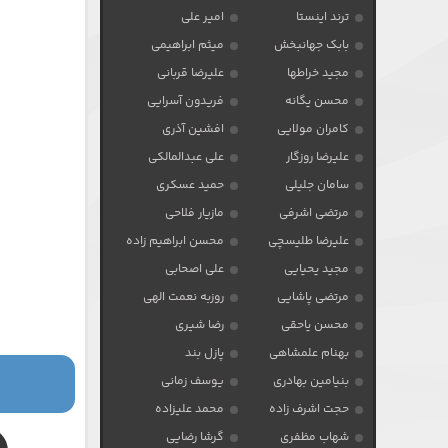
ترند اینستا
امیر علی
بابک جهانبخش
میثم ابراهیمی
مجید خراطها
علیرضا قربانی
محسن یگانه
فریدون آسرایی
کامران مولایی
افشین آذری
علیرضا روزگار
علی عبدالمالکی
سامان جلیلی
حمید عسکری
مرتضی اشرفی
مازیار فلاحی
علیرضا طلیسچی
محسن ابراهیم زاده
مجید یحیایی
علی اصحابی
مرتضی پاشایی
روزبه نعمت الهی
محسن یاحقی
رضا شیری
بهنام علمشاهی
پازل بند
بنیامین بهادری
یوسف زمانی
حجت اشرف زاده
محمد علیزاده
شهاب مظفری
گرشا رضایی