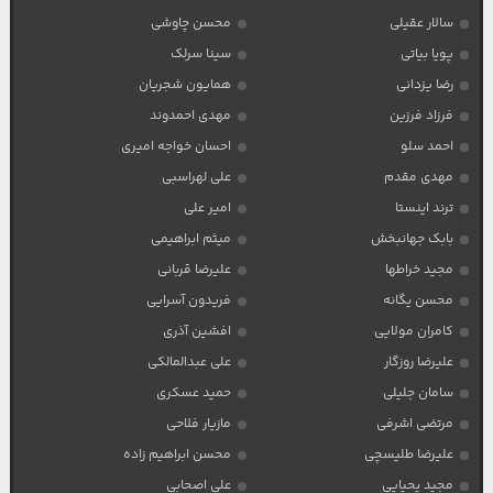
سالار عقیلی
محسن چاوشی
پویا بیاتی
سینا سرلک
رضا یزدانی
همایون شجریان
فرزاد فرزین
مهدی احمدوند
احمد سلو
احسان خواجه امیری
مهدی مقدم
علی لهراسبی
ترند اینستا
امیر علی
بابک جهانبخش
میثم ابراهیمی
مجید خراطها
علیرضا قربانی
محسن یگانه
فریدون آسرایی
کامران مولایی
افشین آذری
علیرضا روزگار
علی عبدالمالکی
سامان جلیلی
حمید عسکری
مرتضی اشرفی
مازیار فلاحی
علیرضا طلیسچی
محسن ابراهیم زاده
مجید یحیایی
علی اصحابی