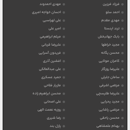
فرزاد فرزین
مهدی احمدوند
احمد سلو
احسان خواجه امیری
مهدی مقدم
علی لهراسبی
ترند اینستا
امیر علی
بابک جهانبخش
میثم ابراهیمی
مجید خراطها
علیرضا قربانی
محسن یگانه
فریدون آسرایی
کامران مولایی
افشین آذری
علیرضا روزگار
علی عبدالمالکی
سامان جلیلی
حمید عسکری
مرتضی اشرفی
مازیار فلاحی
علیرضا طلیسچی
محسن ابراهیم زاده
مجید یحیایی
علی اصحابی
مرتضی پاشایی
روزبه نعمت الهی
محسن یاحقی
رضا شیری
بهنام علمشاهی
پازل بند