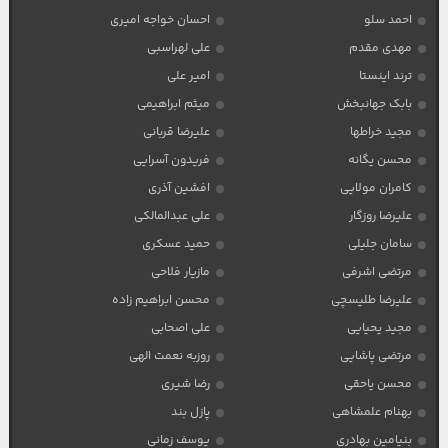
احمد سلو
احسان خواجه امیری
مهدی مقدم
علی لهراسبی
ترند اینستا
امیر علی
بابک جهانبخش
میثم ابراهیمی
مجید خراطها
علیرضا قربانی
محسن یگانه
فریدون آسرایی
کامران مولایی
افشین آذری
علیرضا روزگار
علی عبدالمالکی
سامان جلیلی
حمید عسکری
مرتضی اشرفی
مازیار فلاحی
علیرضا طلیسچی
محسن ابراهیم زاده
مجید یحیایی
علی اصحابی
مرتضی پاشایی
روزبه نعمت الهی
محسن یاحقی
رضا شیری
بهنام علمشاهی
پازل بند
بنیامین بهادری
یوسف زمانی