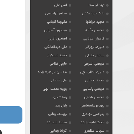
ترند اینستا
امیر علی
بابک جهانبخش
میثم ابراهیمی
مجید خراطها
علیرضا قربانی
محسن یگانه
فریدون آسرایی
کامران مولایی
افشین آذری
علیرضا روزگار
علی عبدالمالکی
سامان جلیلی
حمید عسکری
مرتضی اشرفی
مازیار فلاحی
علیرضا طلیسچی
محسن ابراهیم زاده
مجید یحیایی
علی اصحابی
مرتضی پاشایی
روزبه نعمت الهی
محسن یاحقی
رضا شیری
بهنام علمشاهی
پازل بند
بنیامین بهادری
یوسف زمانی
حجت اشرف زاده
محمد علیزاده
شهاب مظفری
گرشا رضایی