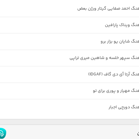
هنگ احمد صفایی گیتار ورژن بعض
هنگ ویناک پارافین
نگ شایان یو بزار برو
هنگ سپهر خلسه و شاهین میری تراپی
گ آرتا آی دی گاف (IDGAF)
هنگ مهیار و پوری برای تو
هنگ دورچی اجبار