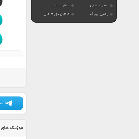
امین حبیبی
ایمان غلامی
رامین بیباک
ماهان بهرام خان
ارسا
موزیک های 