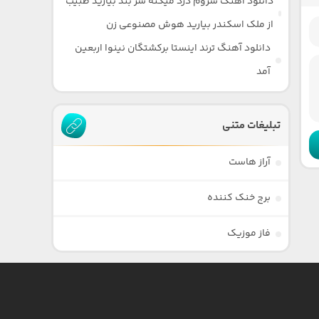
دانلود آهنگ سروم درد میکنه سر بند بیارید طبیب
از ملک اسکندر بیارید هوش مصنوعی زن
دانلود آهنگ ترند اینستا برکشتگان نینوا اربعین
آمد
تبلیغات متنی
آراز هاست
برج خنک کننده
فاز موزیک