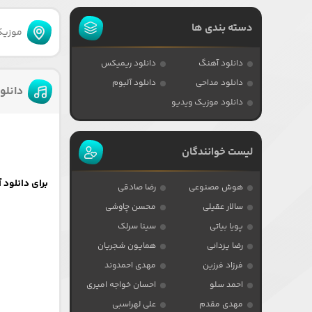
دسته بندی ها
موزیکا
دانلود آهنگ
دانلود ریمیکس
دانلود مداحی
دانلود آلبوم
دانلو
دانلود موزیک ویدیو
لیست خوانندگان
برای دانلود آهنگ از 
هوش مصنوعی
رضا صادقی
سالار عقیلی
محسن چاوشی
پویا بیاتی
سینا سرلک
رضا یزدانی
همایون شجریان
فرزاد فرزین
مهدی احمدوند
احمد سلو
احسان خواجه امیری
مهدی مقدم
علی لهراسبی