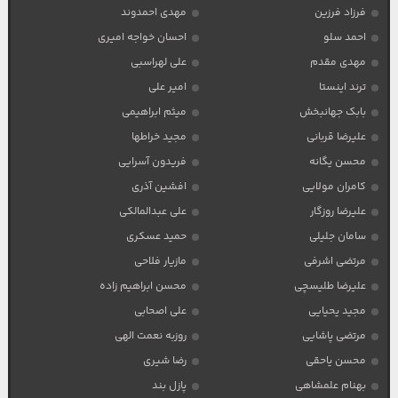
فرزاد فرزین
مهدی احمدوند
احمد سلو
احسان خواجه امیری
مهدی مقدم
علی لهراسبی
ترند اینستا
امیر علی
بابک جهانبخش
میثم ابراهیمی
علیرضا قربانی
مجید خراطها
محسن یگانه
فریدون آسرایی
کامران مولایی
افشین آذری
علیرضا روزگار
علی عبدالمالکی
سامان جلیلی
حمید عسکری
مرتضی اشرفی
مازیار فلاحی
علیرضا طلیسچی
محسن ابراهیم زاده
مجید یحیایی
علی اصحابی
مرتضی پاشایی
روزبه نعمت الهی
محسن یاحقی
رضا شیری
بهنام علمشاهی
پازل بند