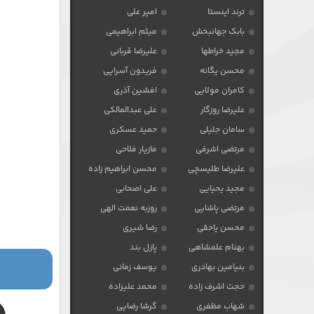
ترند اینستا
امیر علی
بابک جهانبخش
میثم ابراهیمی
مجید خراطها
علیرضا قربانی
محسن یگانه
فریدون آسرایی
کامران مولایی
افشین آذری
علیرضا روزگار
علی عبدالمالکی
سامان جلیلی
حمید عسکری
مرتضی اشرفی
مازیار فلاحی
علیرضا طلیسچی
محسن ابراهیم زاده
مجید یحیایی
علی اصحابی
مرتضی پاشایی
روزبه نعمت الهی
محسن یاحقی
رضا شیری
بهنام علمشاهی
پازل بند
بنیامین بهادری
یوسف زمانی
حجت اشرف زاده
محمد علیزاده
شهاب مظفری
گرشا رضایی