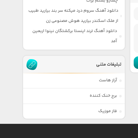
چشارو بستم برات
دانلود آهنگ سروم درد میکنه سر بند بیارید طبیب
از ملک اسکندر بیارید هوش مصنوعی زن
دانلود آهنگ ترند اینستا برکشتگان نینوا اربعین
آمد
تبلیغات متنی
آراز هاست
برج خنک کننده
فاز موزیک