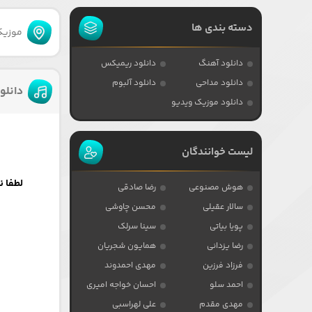
دسته بندی ها
موزیکا
دانلود آهنگ
دانلود ریمیکس
دانلود مداحی
دانلود آلبوم
دانلو
دانلود موزیک ویدیو
لیست خوانندگان
لطفا ن
هوش مصنوعی
رضا صادقی
سالار عقیلی
محسن چاوشی
پویا بیاتی
سینا سرلک
رضا یزدانی
همایون شجریان
فرزاد فرزین
مهدی احمدوند
احمد سلو
احسان خواجه امیری
مهدی مقدم
علی لهراسبی