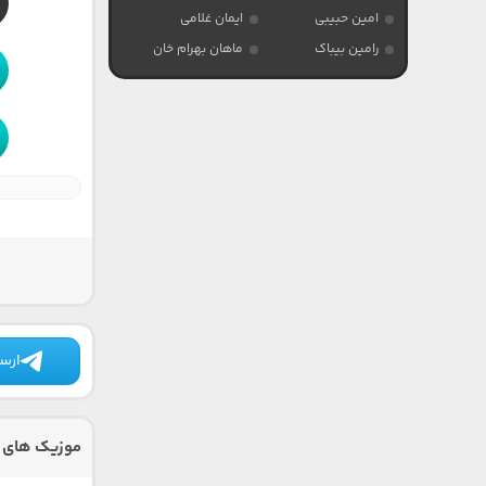
امین حبیبی
ایمان غلامی
رامین بیباک
ماهان بهرام خان
ارسا
موزیک های 