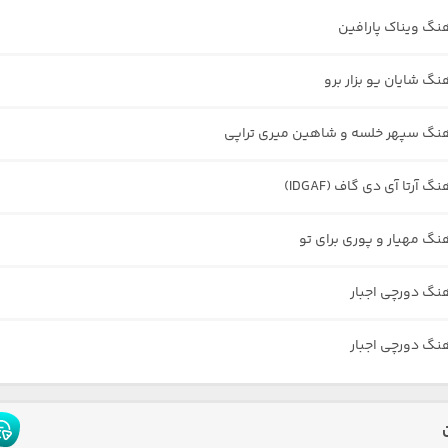
هنگ ویناک پارافین
نگ شایان یو بزار برو
هنگ سپهر خلسه و شاهین میری تراپی
گ آرتا آی دی گاف (IDGAF)
هنگ مهیار و پوری برای تو
هنگ دورچی اجبار
هنگ دورچی اجبار