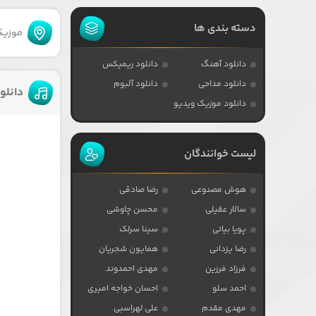
دسته بندی ها
موزیکا
دانلود آهنگ
دانلود ریمیکس
دانلود مداحی
دانلود آلبوم
دانلو
دانلود موزیک ویدیو
لیست خوانندگان
هوش مصنوعی
رضا صادقی
سالار عقیلی
محسن چاوشی
پویا بیاتی
سینا سرلک
رضا یزدانی
همایون شجریان
فرزاد فرزین
مهدی احمدوند
احمد سلو
احسان خواجه امیری
مهدی مقدم
علی لهراسبی