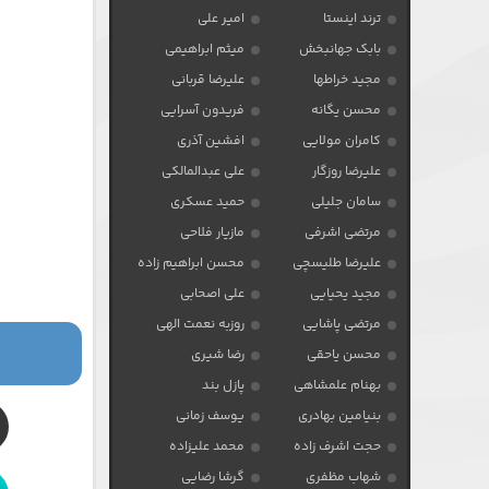
ترند اینستا
امیر علی
بابک جهانبخش
میثم ابراهیمی
مجید خراطها
علیرضا قربانی
محسن یگانه
فریدون آسرایی
کامران مولایی
افشین آذری
علیرضا روزگار
علی عبدالمالکی
سامان جلیلی
حمید عسکری
مرتضی اشرفی
مازیار فلاحی
علیرضا طلیسچی
محسن ابراهیم زاده
مجید یحیایی
علی اصحابی
مرتضی پاشایی
روزبه نعمت الهی
محسن یاحقی
رضا شیری
بهنام علمشاهی
پازل بند
بنیامین بهادری
یوسف زمانی
حجت اشرف زاده
محمد علیزاده
شهاب مظفری
گرشا رضایی