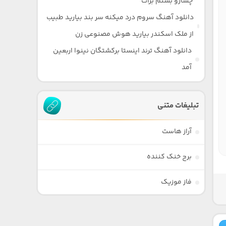
چشارو بستم برات
دانلود آهنگ سروم درد میکنه سر بند بیارید طبیب
از ملک اسکندر بیارید هوش مصنوعی زن
دانلود آهنگ ترند اینستا برکشتگان نینوا اربعین
آمد
تبلیغات متنی
آراز هاست
برج خنک کننده
فاز موزیک