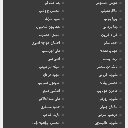
هوش مصنوعی
رضا صادقی
سالار عقیلی
محسن چاوشی
پویا بیاتی
سینا سرلک
رضا یزدانی
همایون شجریان
فرزاد فرزین
مهدی احمدوند
احمد سلو
احسان خواجه امیری
مهدی مقدم
علی لهراسبی
ترند اینستا
امیر علی
بابک جهانبخش
میثم ابراهیمی
علیرضا قربانی
مجید خراطها
محسن یگانه
فریدون آسرایی
کامران مولایی
افشین آذری
علیرضا روزگار
علی عبدالمالکی
سامان جلیلی
حمید عسکری
مرتضی اشرفی
مازیار فلاحی
علیرضا طلیسچی
محسن ابراهیم زاده