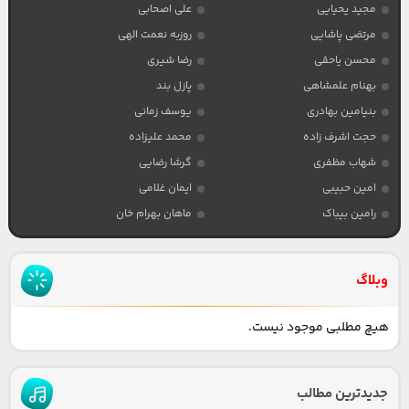
مجید یحیایی
علی اصحابی
مرتضی پاشایی
روزبه نعمت الهی
محسن یاحقی
رضا شیری
بهنام علمشاهی
پازل بند
بنیامین بهادری
یوسف زمانی
حجت اشرف زاده
محمد علیزاده
شهاب مظفری
گرشا رضایی
امین حبیبی
ایمان غلامی
رامین بیباک
ماهان بهرام خان
وبلاگ
هیچ مطلبی موجود نیست.
جدیدترین مطالب