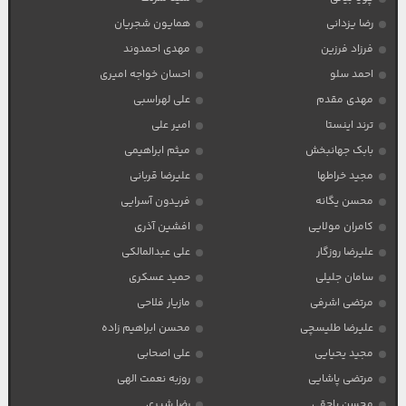
رضا یزدانی
همایون شجریان
فرزاد فرزین
مهدی احمدوند
احمد سلو
احسان خواجه امیری
مهدی مقدم
علی لهراسبی
ترند اینستا
امیر علی
بابک جهانبخش
میثم ابراهیمی
مجید خراطها
علیرضا قربانی
محسن یگانه
فریدون آسرایی
کامران مولایی
افشین آذری
علیرضا روزگار
علی عبدالمالکی
سامان جلیلی
حمید عسکری
مرتضی اشرفی
مازیار فلاحی
علیرضا طلیسچی
محسن ابراهیم زاده
مجید یحیایی
علی اصحابی
مرتضی پاشایی
روزبه نعمت الهی
محسن یاحقی
رضا شیری