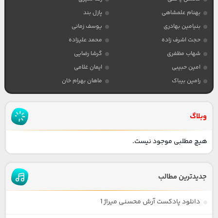
بهنام علمشاهی
پازل بند
بنیامین بهادری
یوسف زمانی
حجت اشرف زاده
محمد علیزاده
شهاب مظفری
گرشا رضایی
امین حبیبی
ایمان غلامی
رامین بیباک
ماهان بهرام خان
وبلاگ
هیچ مطلبی موجود نیست.
جدیدترین مطالب
دانلود پادکست آرش محسنی میراژ 1