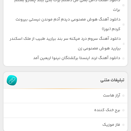
دانلود آهنگ داس بشی من دستم برات بگی ببند چشارو بستم
برات
دانلود آهنگ هوش مصنوعی دیدم آدم موندن نیستی بیرونت
کردم (نورا)
دانلود آهنگ سروم درد میکنه سر بند بیارید طبیب از ملک اسکندر
بیارید هوش مصنوعی زن
دانلود آهنگ ترند اینستا برکشتگان نینوا اربعین آمد
تبلیغات متنی
آراز هاست
برج خنک کننده
فاز موزیک