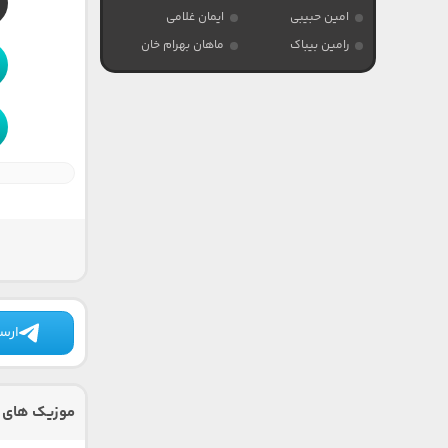
امین حبیبی
ایمان غلامی
رامین بیباک
ماهان بهرام خان
ارسا
موزیک های 