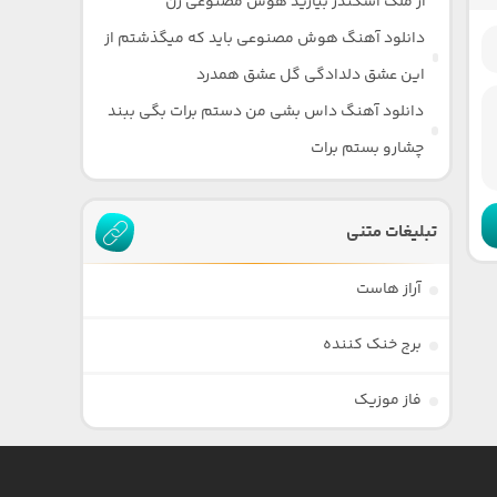
از ملک اسکندر بیارید هوش مصنوعی زن
دانلود آهنگ هوش مصنوعی باید که میگذشتم از
این عشق دلدادگی گل عشق همدرد
دانلود آهنگ داس بشی من دستم برات بگی ببند
چشارو بستم برات
تبلیغات متنی
آراز هاست
برج خنک کننده
فاز موزیک