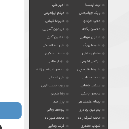
ترند اینستا
امیر علی
بابک جهانبخش
میثم ابراهیمی
مجید خراطها
علیرضا قربانی
محسن یگانه
فریدون آسرایی
کامران مولایی
افشین آذری
علیرضا روزگار
علی عبدالمالکی
سامان جلیلی
حمید عسکری
مرتضی اشرفی
مازیار فلاحی
علیرضا طلیسچی
محسن ابراهیم زاده
مجید یحیایی
علی اصحابی
مرتضی پاشایی
روزبه نعمت الهی
محسن یاحقی
رضا شیری
بهنام علمشاهی
پازل بند
بنیامین بهادری
یوسف زمانی
حجت اشرف زاده
محمد علیزاده
شهاب مظفری
گرشا رضایی