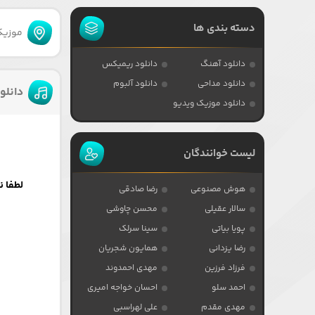
دسته بندی ها
موزیکا
دانلود آهنگ
دانلود ریمیکس
دانلود مداحی
دانلود آلبوم
دانلو
دانلود موزیک ویدیو
لیست خوانندگان
لطفا ن
هوش مصنوعی
رضا صادقی
سالار عقیلی
محسن چاوشی
پویا بیاتی
سینا سرلک
رضا یزدانی
همایون شجریان
فرزاد فرزین
مهدی احمدوند
احمد سلو
احسان خواجه امیری
مهدی مقدم
علی لهراسبی