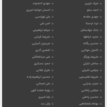
فرزاد فرزین
مهدی احمدوند
احمد سلو
احسان خواجه امیری
مهدی مقدم
علی لهراسبی
ترند اینستا
امیر علی
بابک جهانبخش
میثم ابراهیمی
مجید خراطها
علیرضا قربانی
محسن یگانه
فریدون آسرایی
کامران مولایی
افشین آذری
علیرضا روزگار
علی عبدالمالکی
سامان جلیلی
حمید عسکری
مرتضی اشرفی
مازیار فلاحی
علیرضا طلیسچی
محسن ابراهیم زاده
مجید یحیایی
علی اصحابی
مرتضی پاشایی
روزبه نعمت الهی
محسن یاحقی
رضا شیری
بهنام علمشاهی
پازل بند