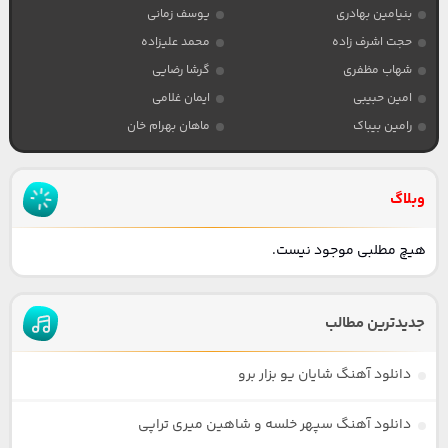
بنیامین بهادری
یوسف زمانی
حجت اشرف زاده
محمد علیزاده
شهاب مظفری
گرشا رضایی
امین حبیبی
ایمان غلامی
رامین بیباک
ماهان بهرام خان
وبلاگ
هیچ مطلبی موجود نیست.
جدیدترین مطالب
دانلود آهنگ شایان یو بزار برو
دانلود آهنگ سپهر خلسه و شاهین میری تراپی