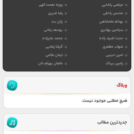
مرتضی پاشایی
روزبه نعمت الهی
محسن یاحقی
رضا شیری
بهنام علمشاهی
پازل بند
بنیامین بهادری
یوسف زمانی
حجت اشرف زاده
محمد علیزاده
شهاب مظفری
گرشا رضایی
امین حبیبی
ایمان غلامی
رامین بیباک
ماهان بهرام خان
وبلاگ
هیچ مطلبی موجود نیست.
جدیدترین مطالب