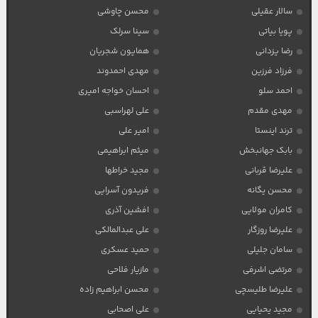
سالار عقیلی
محسن چاوشی
پویا بیاتی
سینا سرلک
رضا یزدانی
همایون شجریان
فرزاد فرزین
مهدی احمدوند
احمد سلو
احسان خواجه امیری
مهدی مقدم
علی لهراسبی
ترند اینستا
امیر علی
بابک جهانبخش
میثم ابراهیمی
علیرضا قربانی
مجید خراطها
محسن یگانه
فریدون آسرایی
کامران مولایی
افشین آذری
علیرضا روزگار
علی عبدالمالکی
سامان جلیلی
حمید عسکری
مرتضی اشرفی
مازیار فلاحی
علیرضا طلیسچی
محسن ابراهیم زاده
مجید یحیایی
علی اصحابی