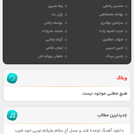
محسن یاحقی
رضا شیری
بهنام علمشاهی
پازل بند
بنیامین بهادری
یوسف زمانی
حجت اشرف زاده
محمد علیزاده
شهاب مظفری
گرشا رضایی
امین حبیبی
ایمان غلامی
رامین بیباک
ماهان بهرام خان
وبلاگ
هیچ مطلبی موجود نیست.
جدیدترین مطالب
دانلود آهنگ اومده قند و عسل آخ سلام علیکم تویی خود ضرب