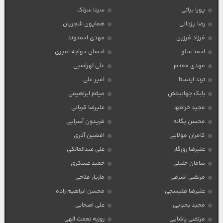
پویا بیاتی
سینا سرلک
رضا یزدانی
همایون شجریان
فرزاد فرزین
مهدی احمدوند
احمد سلو
احسان خواجه امیری
مهدی مقدم
علی لهراسبی
ترند اینستا
امیر علی
بابک جهانبخش
میثم ابراهیمی
مجید خراطها
علیرضا قربانی
محسن یگانه
فریدون آسرایی
کامران مولایی
افشین آذری
علیرضا روزگار
علی عبدالمالکی
سامان جلیلی
حمید عسکری
مرتضی اشرفی
مازیار فلاحی
علیرضا طلیسچی
محسن ابراهیم زاده
مجید یحیایی
علی اصحابی
مرتضی پاشایی
روزبه نعمت الهی