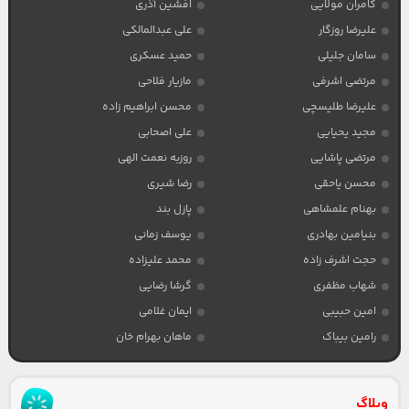
کامران مولایی
افشین آذری
علیرضا روزگار
علی عبدالمالکی
سامان جلیلی
حمید عسکری
مرتضی اشرفی
مازیار فلاحی
علیرضا طلیسچی
محسن ابراهیم زاده
مجید یحیایی
علی اصحابی
مرتضی پاشایی
روزبه نعمت الهی
محسن یاحقی
رضا شیری
بهنام علمشاهی
پازل بند
بنیامین بهادری
یوسف زمانی
حجت اشرف زاده
محمد علیزاده
شهاب مظفری
گرشا رضایی
امین حبیبی
ایمان غلامی
رامین بیباک
ماهان بهرام خان
وبلاگ