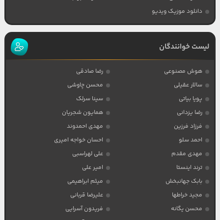
دانلود موزیک ویدیو
لیست خوانندگان
هوش مصنوعی
رضا صادقی
سالار عقیلی
محسن چاوشی
پویا بیاتی
سینا سرلک
رضا یزدانی
همایون شجریان
فرزاد فرزین
مهدی احمدوند
احمد سلو
احسان خواجه امیری
مهدی مقدم
علی لهراسبی
ترند اینستا
امیر علی
بابک جهانبخش
میثم ابراهیمی
مجید خراطها
علیرضا قربانی
محسن یگانه
فریدون آسرایی