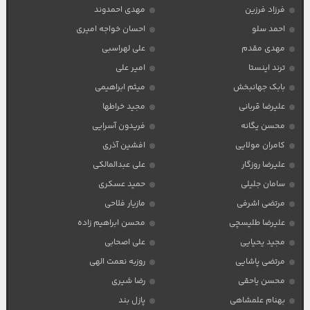
فرزاد فرزین
مهدی احمدوند
احمد سلو
احسان خواجه امیری
مهدی مقدم
علی لهراسبی
ترند اینستا
امیر علی
بابک جهانبخش
میثم ابراهیمی
علیرضا قربانی
مجید خراطها
محسن یگانه
فریدون آسرایی
کامران مولایی
افشین آذری
علیرضا روزگار
علی عبدالمالکی
سامان جلیلی
حمید عسکری
مرتضی اشرفی
مازیار فلاحی
علیرضا طلیسچی
محسن ابراهیم زاده
مجید یحیایی
علی اصحابی
مرتضی پاشایی
روزبه نعمت الهی
محسن یاحقی
رضا شیری
بهنام علمشاهی
پازل بند