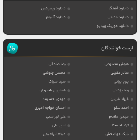
دانلود آهنگ
دانلود ریمیکس
دانلود مداحی
دانلود آلبوم
دانلود موزیک ویدیو
لیست خوانندگان
هوش مصنوعی
رضا صادقی
سالار عقیلی
محسن چاوشی
پویا بیاتی
سینا سرلک
رضا یزدانی
همایون شجریان
فرزاد فرزین
مهدی احمدوند
احمد سلو
احسان خواجه امیری
مهدی مقدم
علی لهراسبی
ترند اینستا
امیر علی
بابک جهانبخش
میثم ابراهیمی