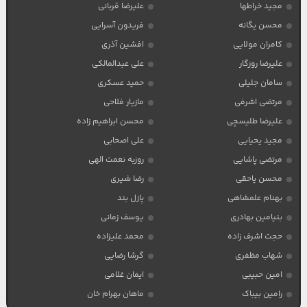
مجید خراطها
علیرضا قربانی
محسن یگانه
فریدون آسرایی
کامران مولایی
افشین آذری
علیرضا روزگار
علی عبدالمالکی
سامان جلیلی
حمید عسکری
مرتضی اشرفی
مازیار فلاحی
علیرضا طلیسچی
محسن ابراهیم زاده
مجید یحیایی
علی اصحابی
مرتضی پاشایی
روزبه نعمت الهی
محسن یاحقی
رضا شیری
بهنام علمشاهی
پازل بند
بنیامین بهادری
یوسف زمانی
حجت اشرف زاده
محمد علیزاده
شهاب مظفری
گرشا رضایی
امین حبیبی
ایمان غلامی
رامین بیباک
ماهان بهرام خان