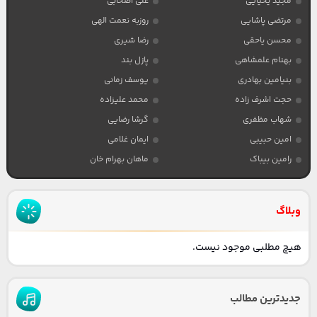
مجید یحیایی
علی اصحابی
مرتضی پاشایی
روزبه نعمت الهی
محسن یاحقی
رضا شیری
بهنام علمشاهی
پازل بند
بنیامین بهادری
یوسف زمانی
حجت اشرف زاده
محمد علیزاده
شهاب مظفری
گرشا رضایی
امین حبیبی
ایمان غلامی
رامین بیباک
ماهان بهرام خان
وبلاگ
هیچ مطلبی موجود نیست.
جدیدترین مطالب