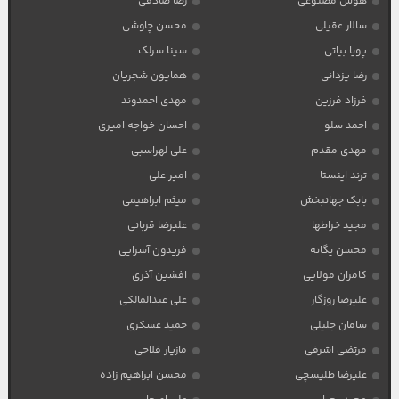
هوش مصنوعی
رضا صادقی
سالار عقیلی
محسن چاوشی
پویا بیاتی
سینا سرلک
رضا یزدانی
همایون شجریان
فرزاد فرزین
مهدی احمدوند
احمد سلو
احسان خواجه امیری
مهدی مقدم
علی لهراسبی
ترند اینستا
امیر علی
بابک جهانبخش
میثم ابراهیمی
مجید خراطها
علیرضا قربانی
محسن یگانه
فریدون آسرایی
کامران مولایی
افشین آذری
علیرضا روزگار
علی عبدالمالکی
سامان جلیلی
حمید عسکری
مرتضی اشرفی
مازیار فلاحی
علیرضا طلیسچی
محسن ابراهیم زاده