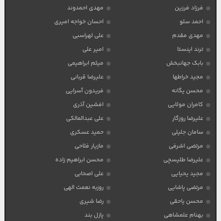
فرزاد فرزین
مهدی احمدوند
احمد سلو
احسان خواجه امیری
مهدی مقدم
علی لهراسبی
ترند اینستا
امیر علی
بابک جهانبخش
میثم ابراهیمی
مجید خراطها
علیرضا قربانی
محسن یگانه
فریدون آسرایی
کامران مولایی
افشین آذری
علیرضا روزگار
علی عبدالمالکی
سامان جلیلی
حمید عسکری
مرتضی اشرفی
مازیار فلاحی
علیرضا طلیسچی
محسن ابراهیم زاده
مجید یحیایی
علی اصحابی
مرتضی پاشایی
روزبه نعمت الهی
محسن یاحقی
رضا شیری
بهنام علمشاهی
پازل بند