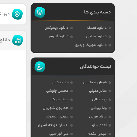
دسته بندی ها
موزیکا
دانلود آهنگ
دانلود ریمیکس
دانلود مداحی
دانلود آلبوم
دانلو
دانلود موزیک ویدیو
لیست خوانندگان
هوش مصنوعی
رضا صادقی
سالار عقیلی
محسن چاوشی
پویا بیاتی
سینا سرلک
رضا یزدانی
همایون شجریان
فرزاد فرزین
مهدی احمدوند
احمد سلو
احسان خواجه امیری
مهدی مقدم
علی لهراسبی