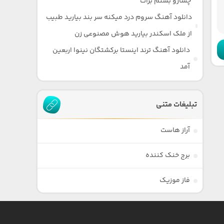
چشارو بستم برات
دانلود آهنگ سروم درد میکنه سر بند بیارید طبیب
از ملک اسکندر بیارید هوش مصنوعی زن
دانلود آهنگ ترند اینستا برکشتگان نینوا اربعین
آمد
تبلیغات متنی
آراز هاست
برج خنک کننده
فاز موزیک