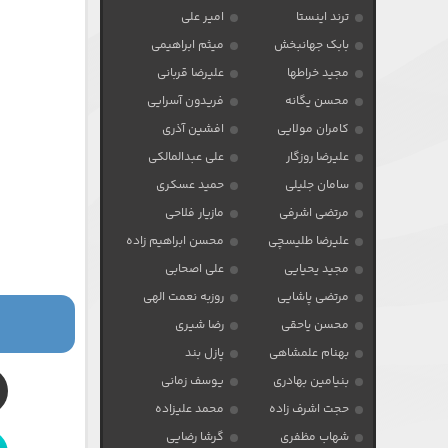
ترند اینستا
امیر علی
بابک جهانبخش
میثم ابراهیمی
مجید خراطها
علیرضا قربانی
محسن یگانه
فریدون آسرایی
کامران مولایی
افشین آذری
علیرضا روزگار
علی عبدالمالکی
سامان جلیلی
حمید عسکری
مرتضی اشرفی
مازیار فلاحی
علیرضا طلیسچی
محسن ابراهیم زاده
مجید یحیایی
علی اصحابی
مرتضی پاشایی
روزبه نعمت الهی
محسن یاحقی
رضا شیری
بهنام علمشاهی
پازل بند
بنیامین بهادری
یوسف زمانی
حجت اشرف زاده
محمد علیزاده
شهاب مظفری
گرشا رضایی