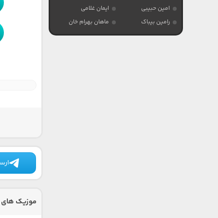
امین حبیبی
ایمان غلامی
رامین بیباک
ماهان بهرام خان
ارسا
موزیک های د