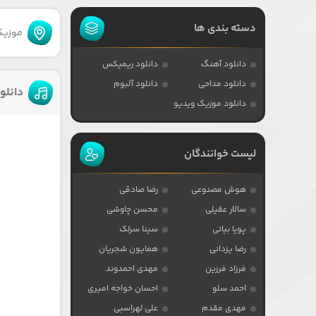
دسته بندی ها
موزیکا
دانلود آهنگ
دانلود ریمیکس
دانلود مداحی
دانلود آلبوم
دانلو
دانلود موزیک ویدیو
لیست خوانندگان
هوش مصنوعی
رضا صادقی
سالار عقیلی
محسن چاوشی
پویا بیاتی
سینا سرلک
رضا یزدانی
همایون شجریان
فرزاد فرزین
مهدی احمدوند
احمد سلو
احسان خواجه امیری
مهدی مقدم
علی لهراسبی