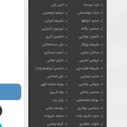
ترند اینستا
امیر علی
بابک جهانبخش
میثم ابراهیمی
مجید خراطها
علیرضا قربانی
محسن یگانه
فریدون آسرایی
کامران مولایی
افشین آذری
علیرضا روزگار
علی عبدالمالکی
سامان جلیلی
حمید عسکری
مرتضی اشرفی
مازیار فلاحی
علیرضا طلیسچی
محسن ابراهیم زاده
مجید یحیایی
علی اصحابی
مرتضی پاشایی
روزبه نعمت الهی
محسن یاحقی
رضا شیری
بهنام علمشاهی
پازل بند
بنیامین بهادری
یوسف زمانی
حجت اشرف زاده
محمد علیزاده
شهاب مظفری
گرشا رضایی