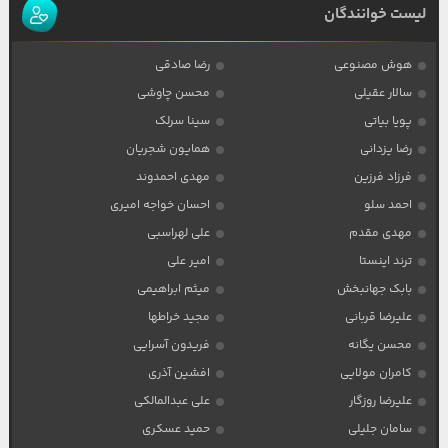
لیست خوانندگان
هوش مصنوعی
رضا صادقی
سالار عقیلی
محسن چاوشی
پویا بیاتی
سینا سرلک
رضا یزدانی
همایون شجریان
فرزاد فرزین
مهدی احمدوند
احمد سلو
احسان خواجه امیری
مهدی مقدم
علی لهراسبی
ترند اینستا
امیر علی
بابک جهانبخش
میثم ابراهیمی
علیرضا قربانی
مجید خراطها
محسن یگانه
فریدون آسرایی
کامران مولایی
افشین آذری
علیرضا روزگار
علی عبدالمالکی
سامان جلیلی
حمید عسکری