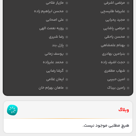
مرتضی اشرفی
مازیار فلاحی
علیرضا طلیسچی
محسن ابراهیم زاده
مجید یحیایی
علی اصحابی
مرتضی پاشایی
روزبه نعمت الهی
محسن یاحقی
رضا شیری
بهنام علمشاهی
پازل بند
بنیامین بهادری
یوسف زمانی
حجت اشرف زاده
محمد علیزاده
شهاب مظفری
گرشا رضایی
امین حبیبی
ایمان غلامی
رامین بیباک
ماهان بهرام خان
وبلاگ
هیچ مطلبی موجود نیست.