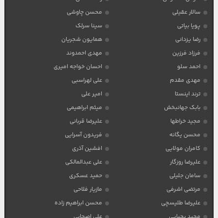
سالار عقیلی
محسن چاوشی
پویا بیاتی
سینا سرلک
رضا یزدانی
همایون شجریان
فرزاد فرزین
مهدی احمدوند
احمد سلو
احسان خواجه امیری
مهدی مقدم
علی لهراسبی
ترند اینستا
امیر علی
بابک جهانبخش
میثم ابراهیمی
مجید خراطها
علیرضا قربانی
محسن یگانه
فریدون آسرایی
کامران مولایی
افشین آذری
علیرضا روزگار
علی عبدالمالکی
سامان جلیلی
حمید عسکری
مرتضی اشرفی
مازیار فلاحی
علیرضا طلیسچی
محسن ابراهیم زاده
مجید یحیایی
علی اصحابی