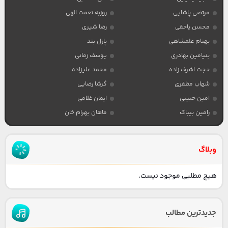
مرتضی پاشایی
روزبه نعمت الهی
محسن یاحقی
رضا شیری
بهنام علمشاهی
پازل بند
بنیامین بهادری
یوسف زمانی
حجت اشرف زاده
محمد علیزاده
شهاب مظفری
گرشا رضایی
امین حبیبی
ایمان غلامی
رامین بیباک
ماهان بهرام خان
وبلاگ
هیچ مطلبی موجود نیست.
جدیدترین مطالب