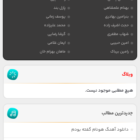
بهنام علمشاهی
پازل بند
بنیامین بهادری
یوسف زمانی
حجت اشرف زاده
محمد علیزاده
شهاب مظفری
گرشا رضایی
امین حبیبی
ایمان غلامی
رامین بیباک
ماهان بهرام خان
وبلاگ
هیچ مطلبی موجود نیست.
جدیدترین مطالب
دانلود آهنگ هونام گفته بودم