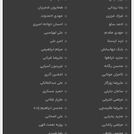
رضا یزدانی
همایون شجریان
فرزاد فرزین
مهدی احمدوند
احمد سلو
احسان خواجه امیری
مهدی مقدم
علی لهراسبی
ترند اینستا
امیر علی
بابک جهانبخش
میثم ابراهیمی
مجید خراطها
علیرضا قربانی
محسن یگانه
فریدون آسرایی
کامران مولایی
افشین آذری
علیرضا روزگار
علی عبدالمالکی
سامان جلیلی
حمید عسکری
مرتضی اشرفی
مازیار فلاحی
علیرضا طلیسچی
محسن ابراهیم زاده
مجید یحیایی
علی اصحابی
مرتضی پاشایی
روزبه نعمت الهی
محسن یاحقی
رضا شیری