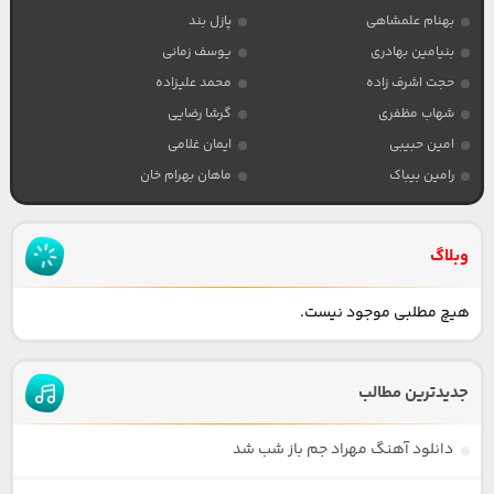
بهنام علمشاهی
پازل بند
بنیامین بهادری
یوسف زمانی
حجت اشرف زاده
محمد علیزاده
شهاب مظفری
گرشا رضایی
امین حبیبی
ایمان غلامی
رامین بیباک
ماهان بهرام خان
وبلاگ
هیچ مطلبی موجود نیست.
جدیدترین مطالب
دانلود آهنگ مهراد جم باز شب شد