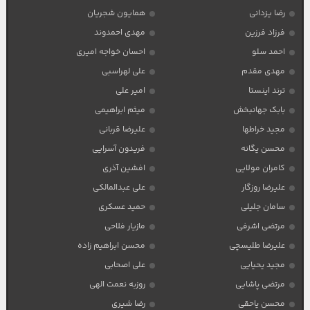
رضا یزدانی
همایون شجریان
فرزاد فرزین
مهدی احمدوند
احمد سلو
احسان خواجه امیری
مهدی مقدم
علی لهراسبی
ترند اینستا
امیر علی
بابک جهانبخش
میثم ابراهیمی
مجید خراطها
علیرضا قربانی
محسن یگانه
فریدون آسرایی
کامران مولایی
افشین آذری
علیرضا روزگار
علی عبدالمالکی
سامان جلیلی
حمید عسکری
مرتضی اشرفی
مازیار فلاحی
علیرضا طلیسچی
محسن ابراهیم زاده
مجید یحیایی
علی اصحابی
مرتضی پاشایی
روزبه نعمت الهی
محسن یاحقی
رضا شیری