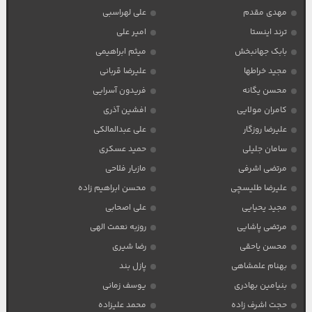
مهدی مقدم
علی لهراسبی
ترند اینستا
امیر علی
بابک جهانبخش
میثم ابراهیمی
مجید خراطها
علیرضا قربانی
محسن یگانه
فریدون آسرایی
کامران مولایی
افشین آذری
علیرضا روزگار
علی عبدالمالکی
سامان جلیلی
حمید عسکری
مرتضی اشرفی
مازیار فلاحی
علیرضا طلیسچی
محسن ابراهیم زاده
مجید یحیایی
علی اصحابی
مرتضی پاشایی
روزبه نعمت الهی
محسن یاحقی
رضا شیری
بهنام علمشاهی
پازل بند
بنیامین بهادری
یوسف زمانی
حجت اشرف زاده
محمد علیزاده