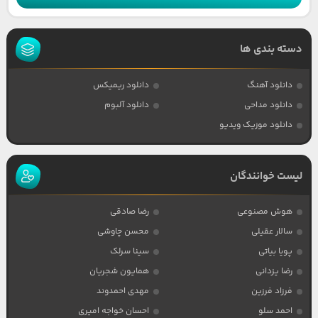
دسته بندی ها
دانلود آهنگ
دانلود ریمیکس
دانلود مداحی
دانلود آلبوم
دانلود موزیک ویدیو
لیست خوانندگان
هوش مصنوعی
رضا صادقی
سالار عقیلی
محسن چاوشی
پویا بیاتی
سینا سرلک
رضا یزدانی
همایون شجریان
فرزاد فرزین
مهدی احمدوند
احمد سلو
احسان خواجه امیری