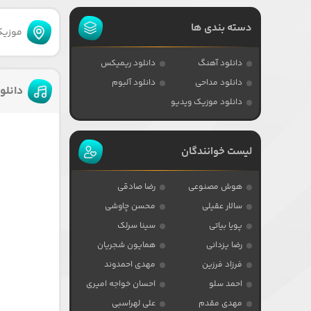
دسته بندی ها
موزیکا
دانلود آهنگ
دانلود ریمیکس
دانلود مداحی
دانلود آلبوم
دانلو
دانلود موزیک ویدیو
لیست خوانندگان
هوش مصنوعی
رضا صادقی
سالار عقیلی
محسن چاوشی
پویا بیاتی
سینا سرلک
رضا یزدانی
همایون شجریان
فرزاد فرزین
مهدی احمدوند
احمد سلو
احسان خواجه امیری
مهدی مقدم
علی لهراسبی