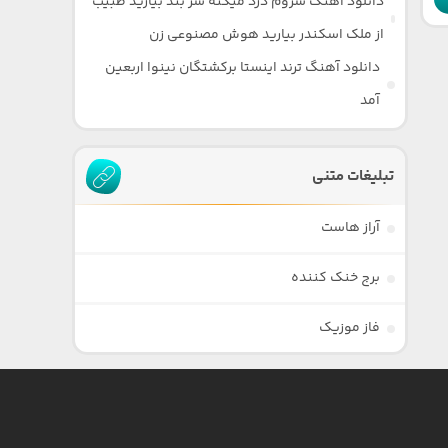
دانلود آهنگ سروم درد میکنه سر بند بیارید طبیب
از ملک اسکندر بیارید هوش مصنوعی زن
دانلود آهنگ ترند اینستا برکشتگان نینوا اربعین
آمد
تبلیغات متنی
آراز هاست
برج خنک کننده
فاز موزیک