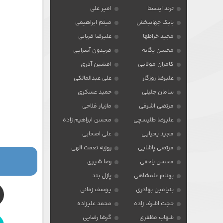
ترند اینستا
امیر علی
بابک جهانبخش
میثم ابراهیمی
مجید خراطها
علیرضا قربانی
محسن یگانه
فریدون آسرایی
کامران مولایی
افشین آذری
علیرضا روزگار
علی عبدالمالکی
سامان جلیلی
حمید عسکری
مرتضی اشرفی
مازیار فلاحی
علیرضا طلیسچی
محسن ابراهیم زاده
مجید یحیایی
علی اصحابی
مرتضی پاشایی
روزبه نعمت الهی
محسن یاحقی
رضا شیری
بهنام علمشاهی
پازل بند
بنیامین بهادری
یوسف زمانی
حجت اشرف زاده
محمد علیزاده
شهاب مظفری
گرشا رضایی