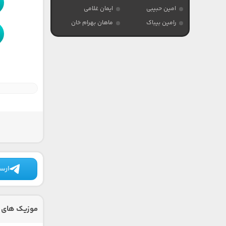
امین حبیبی
ایمان غلامی
رامین بیباک
ماهان بهرام خان
ارسا
موزیک های د