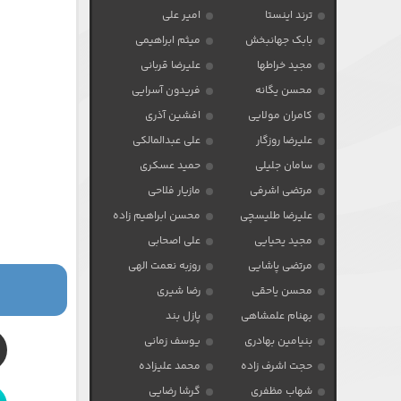
ترند اینستا
امیر علی
بابک جهانبخش
میثم ابراهیمی
مجید خراطها
علیرضا قربانی
محسن یگانه
فریدون آسرایی
کامران مولایی
افشین آذری
علیرضا روزگار
علی عبدالمالکی
سامان جلیلی
حمید عسکری
مرتضی اشرفی
مازیار فلاحی
علیرضا طلیسچی
محسن ابراهیم زاده
مجید یحیایی
علی اصحابی
مرتضی پاشایی
روزبه نعمت الهی
محسن یاحقی
رضا شیری
بهنام علمشاهی
پازل بند
بنیامین بهادری
یوسف زمانی
حجت اشرف زاده
محمد علیزاده
شهاب مظفری
گرشا رضایی