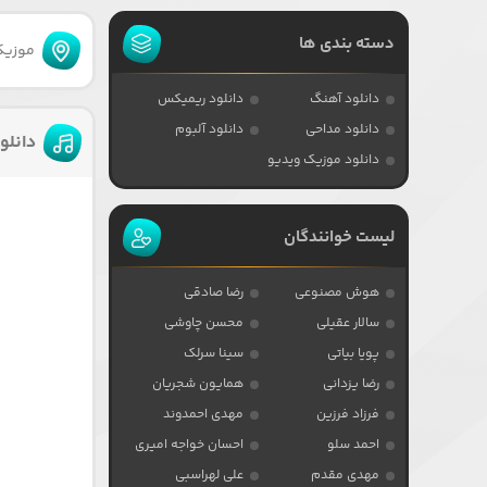
دسته بندی ها
موزیکا
دانلود آهنگ
دانلود ریمیکس
دانلود مداحی
دانلود آلبوم
دانلو
دانلود موزیک ویدیو
لیست خوانندگان
هوش مصنوعی
رضا صادقی
سالار عقیلی
محسن چاوشی
پویا بیاتی
سینا سرلک
رضا یزدانی
همایون شجریان
فرزاد فرزین
مهدی احمدوند
احمد سلو
احسان خواجه امیری
مهدی مقدم
علی لهراسبی