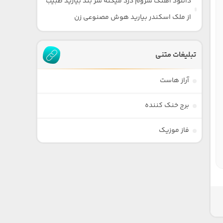
دانلود آهنگ سروم درد میکنه سر بند بیارید طبیب
از ملک اسکندر بیارید هوش مصنوعی زن
تبلیغات متنی
آراز هاست
برج خنک کننده
فاز موزیک