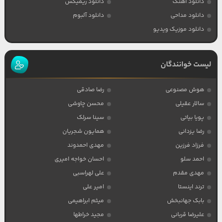
دانلود آهنگ
دانلود ریمیکس
دانلود مداحی
دانلود آلبوم
دانلود موزیک ویدیو
لیست خوانندگان
هوش مصنوعی
رضا صادقی
سالار عقیلی
محسن چاوشی
پویا بیاتی
سینا سرلک
رضا یزدانی
همایون شجریان
فرزاد فرزین
مهدی احمدوند
احمد سلو
احسان خواجه امیری
مهدی مقدم
علی لهراسبی
ترند اینستا
امیر علی
بابک جهانبخش
میثم ابراهیمی
علیرضا قربانی
مجید خراطها