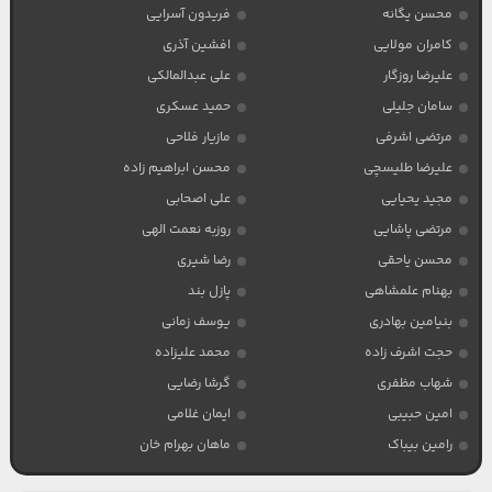
محسن یگانه
فریدون آسرایی
کامران مولایی
افشین آذری
علیرضا روزگار
علی عبدالمالکی
سامان جلیلی
حمید عسکری
مرتضی اشرفی
مازیار فلاحی
علیرضا طلیسچی
محسن ابراهیم زاده
مجید یحیایی
علی اصحابی
مرتضی پاشایی
روزبه نعمت الهی
محسن یاحقی
رضا شیری
بهنام علمشاهی
پازل بند
بنیامین بهادری
یوسف زمانی
حجت اشرف زاده
محمد علیزاده
شهاب مظفری
گرشا رضایی
امین حبیبی
ایمان غلامی
رامین بیباک
ماهان بهرام خان