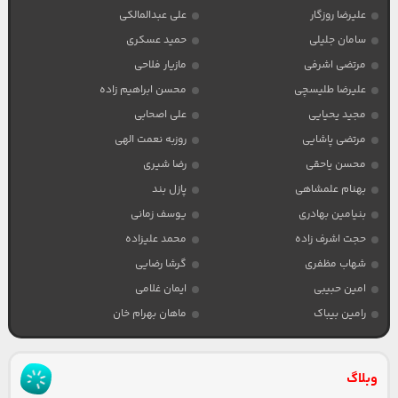
علیرضا روزگار
علی عبدالمالکی
سامان جلیلی
حمید عسکری
مرتضی اشرفی
مازیار فلاحی
علیرضا طلیسچی
محسن ابراهیم زاده
مجید یحیایی
علی اصحابی
مرتضی پاشایی
روزبه نعمت الهی
محسن یاحقی
رضا شیری
بهنام علمشاهی
پازل بند
بنیامین بهادری
یوسف زمانی
حجت اشرف زاده
محمد علیزاده
شهاب مظفری
گرشا رضایی
امین حبیبی
ایمان غلامی
رامین بیباک
ماهان بهرام خان
وبلاگ