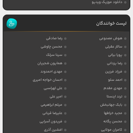
دانلود موزیک ویدیو
لیست خوانندگان
هوش مصنوعی
رضا صادقی
سالار عقیلی
محسن چاوشی
پویا بیاتی
سینا سرلک
رضا یزدانی
همایون شجریان
فرزاد فرزین
مهدی احمدوند
احمد سلو
احسان خواجه امیری
مهدی مقدم
علی لهراسبی
ترند اینستا
امیر علی
بابک جهانبخش
میثم ابراهیمی
مجید خراطها
علیرضا قربانی
محسن یگانه
فریدون آسرایی
کامران مولایی
افشین آذری