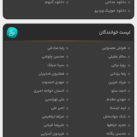
دانلود مداحی
دانلود آلبوم
دانلود موزیک ویدیو
لیست خوانندگان
هوش مصنوعی
رضا صادقی
سالار عقیلی
محسن چاوشی
پویا بیاتی
سینا سرلک
رضا یزدانی
همایون شجریان
فرزاد فرزین
مهدی احمدوند
احمد سلو
احسان خواجه امیری
مهدی مقدم
علی لهراسبی
ترند اینستا
امیر علی
بابک جهانبخش
میثم ابراهیمی
مجید خراطها
علیرضا قربانی
محسن یگانه
فریدون آسرایی