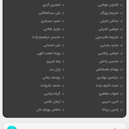
کامران مولایی
افشین آذری
علیرضا روزگار
علی عبدالمالکی
سامان جلیلی
حمید عسکری
مرتضی اشرفی
مازیار فلاحی
علیرضا طلیسچی
محسن ابراهیم زاده
مجید یحیایی
علی اصحابی
مرتضی پاشایی
روزبه نعمت الهی
محسن یاحقی
رضا شیری
بهنام علمشاهی
پازل بند
بنیامین بهادری
یوسف زمانی
حجت اشرف زاده
محمد علیزاده
شهاب مظفری
گرشا رضایی
امین حبیبی
ایمان غلامی
رامین بیباک
ماهان بهرام خان