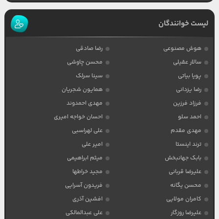
لیست خوانندگان
هوش مصنوعی
رضا صادقی
سالار عقیلی
محسن چاوشی
پویا بیاتی
سینا سرلک
رضا یزدانی
همایون شجریان
فرزاد فرزین
مهدی احمدوند
احمد سلو
احسان خواجه امیری
مهدی مقدم
علی لهراسبی
ترند اینستا
امیر علی
بابک جهانبخش
میثم ابراهیمی
علیرضا قربانی
مجید خراطها
محسن یگانه
فریدون آسرایی
کامران مولایی
افشین آذری
علیرضا روزگار
علی عبدالمالکی