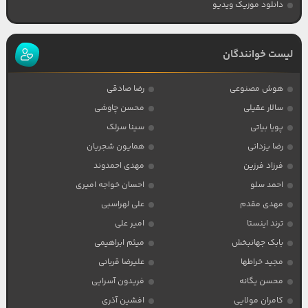
دانلود موزیک ویدیو
لیست خوانندگان
هوش مصنوعی
رضا صادقی
سالار عقیلی
محسن چاوشی
پویا بیاتی
سینا سرلک
رضا یزدانی
همایون شجریان
فرزاد فرزین
مهدی احمدوند
احمد سلو
احسان خواجه امیری
مهدی مقدم
علی لهراسبی
ترند اینستا
امیر علی
بابک جهانبخش
میثم ابراهیمی
مجید خراطها
علیرضا قربانی
محسن یگانه
فریدون آسرایی
کامران مولایی
افشین آذری