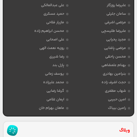
علیرضا روزگار
علی عبدالمالکی
سامان جلیلی
حمید عسکری
مرتضی اشرفی
مازیار فلاحی
علیرضا طلیسچی
محسن ابراهیم زاده
مجید یحیایی
علی اصحابی
مرتضی پاشایی
روزبه نعمت الهی
محسن یاحقی
رضا شیری
بهنام علمشاهی
پازل بند
بنیامین بهادری
یوسف زمانی
حجت اشرف زاده
محمد علیزاده
شهاب مظفری
گرشا رضایی
امین حبیبی
ایمان غلامی
رامین بیباک
ماهان بهرام خان
وبلاگ