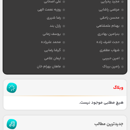
مجید یحیایی
علی اصحابی
مرتضی پاشایی
روزبه نعمت الهی
محسن یاحقی
رضا شیری
بهنام علمشاهی
پازل بند
بنیامین بهادری
یوسف زمانی
حجت اشرف زاده
محمد علیزاده
شهاب مظفری
گرشا رضایی
امین حبیبی
ایمان غلامی
رامین بیباک
ماهان بهرام خان
وبلاگ
هیچ مطلبی موجود نیست.
جدیدترین مطالب