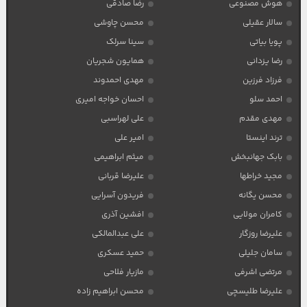
هوش مصنوعی
رضا صادقی
سالار عقیلی
محسن چاوشی
پویا بیاتی
سینا سرلک
رضا یزدانی
همایون شجریان
فرزاد فرزین
مهدی احمدوند
احمد سلو
احسان خواجه امیری
مهدی مقدم
علی لهراسبی
ترند اینستا
امیر علی
بابک جهانبخش
میثم ابراهیمی
مجید خراطها
علیرضا قربانی
محسن یگانه
فریدون آسرایی
کامران مولایی
افشین آذری
علیرضا روزگار
علی عبدالمالکی
سامان جلیلی
حمید عسکری
مرتضی اشرفی
مازیار فلاحی
علیرضا طلیسچی
محسن ابراهیم زاده