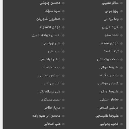
سالار عقیلی
محسن چاوشی
پویا بیاتی
سینا سرلک
رضا یزدانی
همایون شجریان
فرزاد فرزین
مهدی احمدوند
احمد سلو
احسان خواجه امیری
مهدی مقدم
علی لهراسبی
ترند اینستا
امیر علی
بابک جهانبخش
میثم ابراهیمی
علیرضا قربانی
مجید خراطها
محسن یگانه
فریدون آسرایی
کامران مولایی
افشین آذری
علیرضا روزگار
علی عبدالمالکی
سامان جلیلی
حمید عسکری
مرتضی اشرفی
مازیار فلاحی
علیرضا طلیسچی
محسن ابراهیم زاده
مجید یحیایی
علی اصحابی