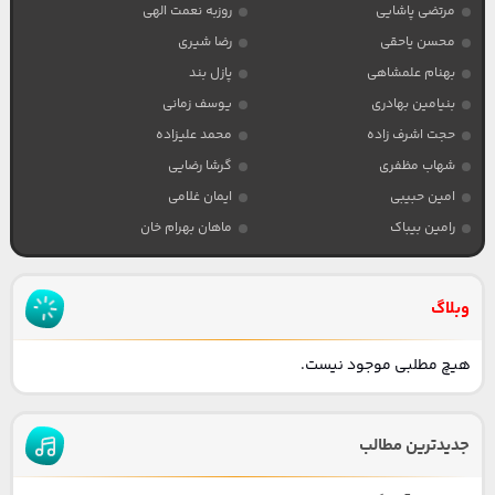
مرتضی پاشایی
روزبه نعمت الهی
محسن یاحقی
رضا شیری
بهنام علمشاهی
پازل بند
بنیامین بهادری
یوسف زمانی
حجت اشرف زاده
محمد علیزاده
شهاب مظفری
گرشا رضایی
امین حبیبی
ایمان غلامی
رامین بیباک
ماهان بهرام خان
وبلاگ
هیچ مطلبی موجود نیست.
جدیدترین مطالب