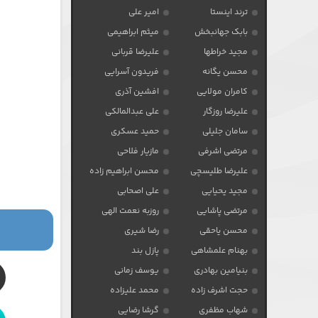
ترند اینستا
امیر علی
بابک جهانبخش
میثم ابراهیمی
مجید خراطها
علیرضا قربانی
محسن یگانه
فریدون آسرایی
کامران مولایی
افشین آذری
علیرضا روزگار
علی عبدالمالکی
سامان جلیلی
حمید عسکری
مرتضی اشرفی
مازیار فلاحی
علیرضا طلیسچی
محسن ابراهیم زاده
مجید یحیایی
علی اصحابی
مرتضی پاشایی
روزبه نعمت الهی
محسن یاحقی
رضا شیری
بهنام علمشاهی
پازل بند
بنیامین بهادری
یوسف زمانی
حجت اشرف زاده
محمد علیزاده
شهاب مظفری
گرشا رضایی