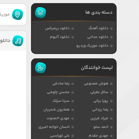
دسته بندی ها
موزیکا
دانلود آهنگ
دانلود ریمیکس
دانلود مداحی
دانلود آلبوم
دانلو
دانلود موزیک ویدیو
لیست خوانندگان
هوش مصنوعی
رضا صادقی
سالار عقیلی
محسن چاوشی
پویا بیاتی
سینا سرلک
رضا یزدانی
همایون شجریان
فرزاد فرزین
مهدی احمدوند
احمد سلو
احسان خواجه امیری
مهدی مقدم
علی لهراسبی