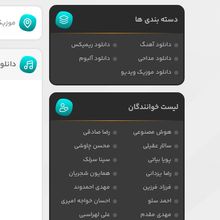
دسته بندی ها
موزیکا
دانلود آهنگ
دانلود ریمیکس
دانلود مداحی
دانلود آلبوم
دانلو
دانلود موزیک ویدیو
لیست خوانندگان
هوش مصنوعی
رضا صادقی
سالار عقیلی
محسن چاوشی
پویا بیاتی
سینا سرلک
رضا یزدانی
همایون شجریان
فرزاد فرزین
مهدی احمدوند
احمد سلو
احسان خواجه امیری
مهدی مقدم
علی لهراسبی