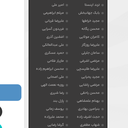
ترند اینستا
امیر علی
بابک جهانبخش
میثم ابراهیمی
مجید خراطها
علیرضا قربانی
محسن یگانه
فریدون آسرایی
کامران مولایی
افشین آذری
علیرضا روزگار
علی عبدالمالکی
سامان جلیلی
حمید عسکری
مرتضی اشرفی
مازیار فلاحی
علیرضا طلیسچی
محسن ابراهیم زاده
مجید یحیایی
علی اصحابی
مرتضی پاشایی
روزبه نعمت الهی
محسن یاحقی
رضا شیری
بهنام علمشاهی
پازل بند
بنیامین بهادری
یوسف زمانی
حجت اشرف زاده
محمد علیزاده
شهاب مظفری
گرشا رضایی