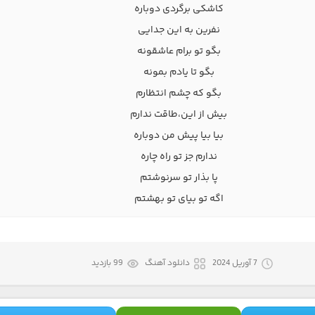
کاشکی برگردی دوباره
نفرین به این جدایی
بگو تو برام عاشقونه
بگو تا یادم بمونه
بگو که چشم انتظارم
بیش از این،طاقت ندارم
بیا بیا پیش من دوباره
ندارم جز تو راه چاره
پا بذار تو سرنوشتم
اگه تو بیای تو بهشتم
7 آوریل 2024
دانلود آهنگ
99 بازدید