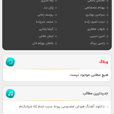
محسن یاحقی
رضا شیری
بهنام علمشاهی
پازل بند
بنیامین بهادری
یوسف زمانی
حجت اشرف زاده
محمد علیزاده
شهاب مظفری
گرشا رضایی
امین حبیبی
ایمان غلامی
رامین بیباک
ماهان بهرام خان
وبلاگ
هیچ مطلبی موجود نیست.
جدیدترین مطالب
دانلود آهنگ هوش مصنوعی پونه سبب منم که میشکنم