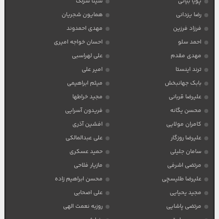
پویا بیاتی
سینا سرلک
رضا یزدانی
همایون شجریان
فرزاد فرزین
مهدی احمدوند
احمد سلو
احسان خواجه امیری
مهدی مقدم
علی لهراسبی
ترند اینستا
امیر علی
بابک جهانبخش
میثم ابراهیمی
علیرضا قربانی
مجید خراطها
محسن یگانه
فریدون آسرایی
کامران مولایی
افشین آذری
علیرضا روزگار
علی عبدالمالکی
سامان جلیلی
حمید عسکری
مرتضی اشرفی
مازیار فلاحی
علیرضا طلیسچی
محسن ابراهیم زاده
مجید یحیایی
علی اصحابی
مرتضی پاشایی
روزبه نعمت الهی