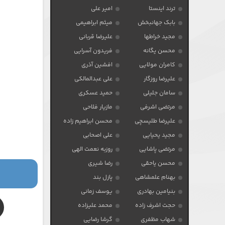
ترند اینستا
امیر علی
بابک جهانبخش
میثم ابراهیمی
مجید خراطها
علیرضا قربانی
محسن یگانه
فریدون آسرایی
کامران مولایی
افشین آذری
علیرضا روزگار
علی عبدالمالکی
سامان جلیلی
حمید عسکری
مرتضی اشرفی
مازیار فلاحی
علیرضا طلیسچی
محسن ابراهیم زاده
مجید یحیایی
علی اصحابی
مرتضی پاشایی
روزبه نعمت الهی
محسن یاحقی
رضا شیری
بهنام علمشاهی
پازل بند
بنیامین بهادری
یوسف زمانی
حجت اشرف زاده
محمد علیزاده
شهاب مظفری
گرشا رضایی