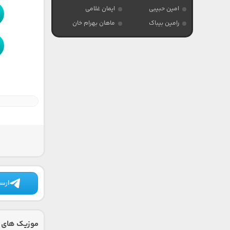
امین حبیبی
ایمان غلامی
رامین بیباک
ماهان بهرام خان
ارسا
موزیک های د