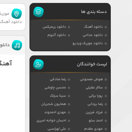
دسته بندی ها
موزیکا
دانلود آهنگ 
دانلود آهنگ
دانلود ریمیکس
دانلود مداحی
دانلود آلبوم
دانلود موزیک ویدیو
دانلو
آهنگ 
لیست خوانندگان
هوش مصنوعی
رضا صادقی
سالار عقیلی
محسن چاوشی
پویا بیاتی
سینا سرلک
رضا یزدانی
همایون شجریان
فرزاد فرزین
مهدی احمدوند
احمد سلو
احسان خواجه امیری
مهدی مقدم
علی لهراسبی