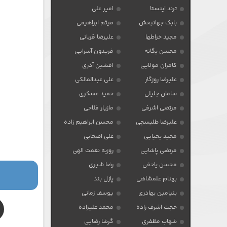
ترند اینستا
امیر علی
بابک جهانبخش
میثم ابراهیمی
مجید خراطها
علیرضا قربانی
محسن یگانه
فریدون آسرایی
کامران مولایی
افشین آذری
علیرضا روزگار
علی عبدالمالکی
سامان جلیلی
حمید عسکری
مرتضی اشرفی
مازیار فلاحی
علیرضا طلیسچی
محسن ابراهیم زاده
مجید یحیایی
علی اصحابی
مرتضی پاشایی
روزبه نعمت الهی
محسن یاحقی
رضا شیری
بهنام علمشاهی
پازل بند
بنیامین بهادری
یوسف زمانی
حجت اشرف زاده
محمد علیزاده
شهاب مظفری
گرشا رضایی