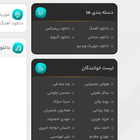
دسته بندی ها
موزیکا
دانلود آهنگ 
دانلود آهنگ
دانلود ریمیکس
دانلود مداحی
دانلود آلبوم
دانلود موزیک ویدیو
دانلو
لیست خوانندگان
هوش مصنوعی
رضا صادقی
سالار عقیلی
محسن چاوشی
پویا بیاتی
سینا سرلک
رضا یزدانی
همایون شجریان
فرزاد فرزین
مهدی احمدوند
احمد سلو
احسان خواجه امیری
مهدی مقدم
علی لهراسبی