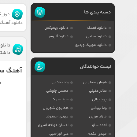
دسته بندی ها
موزیکا
دانلود آهنگ 
دانلود آهنگ
دانلود ریمیکس
دانلود مداحی
دانلود آلبوم
دانلو
دانلود موزیک ویدیو
داشت
لیست خوانندگان
آهنگ سین
هوش مصنوعی
رضا صادقی
r
سالار عقیلی
محسن چاوشی
پویا بیاتی
سینا سرلک
رضا یزدانی
همایون شجریان
فرزاد فرزین
مهدی احمدوند
احمد سلو
احسان خواجه امیری
مهدی مقدم
علی لهراسبی