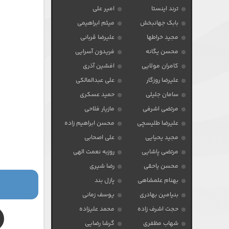
ترند اینستا
امیر علی
بابک جهانبخش
میثم ابراهیمی
مجید خراطها
علیرضا قربانی
محسن یگانه
فریدون آسرایی
کامران مولایی
افشین آذری
علیرضا روزگار
علی عبدالمالکی
سامان جلیلی
حمید عسکری
مرتضی اشرفی
مازیار فلاحی
علیرضا طلیسچی
محسن ابراهیم زاده
مجید یحیایی
علی اصحابی
مرتضی پاشایی
روزبه نعمت الهی
محسن یاحقی
رضا شیری
بهنام علمشاهی
پازل بند
بنیامین بهادری
یوسف زمانی
حجت اشرف زاده
محمد علیزاده
شهاب مظفری
گرشا رضایی